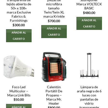
transparente de
piezas de
Sobreponer
tejido abierto de
microfibra
Marca VOLTECK
50» x 108»
tamaño
BASIC
marca Exclusive
Twin/Twin XL
$
480.00
Fabrics &
marca Krinkle
Furnishings
AÑADIR AL
$
700.00
$
300.00
CARRITO
AÑADIR AL
AÑADIR AL
CARRITO
CARRITO
Foco Led
Calentón
Lámpara de
Multicolor –
Portátil De
araña negra de 6
Marca Link Bits
Propano –
luces con
Marca Mr.
pantallas de
$
50.00
Heater
vidrio
transparente
AÑADIR AL
$
800.00