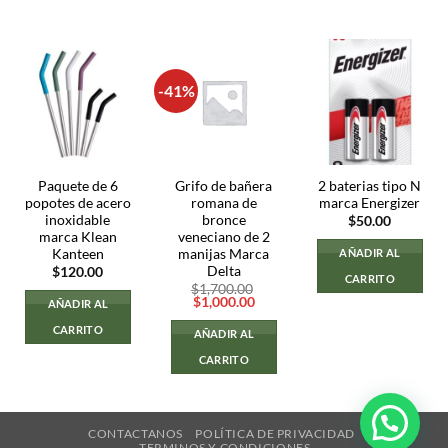
-41%
Paquete de 6
Grifo de bañera
2 baterias tipo N
popotes de acero
romana de
marca Energizer
inoxidable
bronce
$
50.00
marca Klean
veneciano de 2
Kanteen
manijas Marca
AÑADIR AL
Delta
$
120.00
CARRITO
$
1,700.00
El
El
$
1,000.00
AÑADIR AL
precio
precio
original
actual
CARRITO
AÑADIR AL
era:
es:
$1,700.00.
$1,000.00.
CARRITO
CONTACTANOS
POLÍTICA DE PRIVACIDAD
TERMINOS Y CONDICIONES.