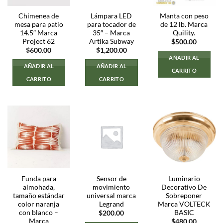
Chimenea de
Lámpara LED
Manta con peso
mesa para patio
para tocador de
de 12 lb. Marca
14.5″ Marca
35″ – Marca
Quility.
Project 62
Artika Subway
$
500.00
$
600.00
$
1,200.00
AÑADIR AL
AÑADIR AL
AÑADIR AL
CARRITO
CARRITO
CARRITO
Funda para
Sensor de
Luminario
almohada,
movimiento
Decorativo De
tamaño estándar
universal marca
Sobreponer
color naranja
Legrand
Marca VOLTECK
con blanco –
BASIC
$
200.00
Marca
$
480.00