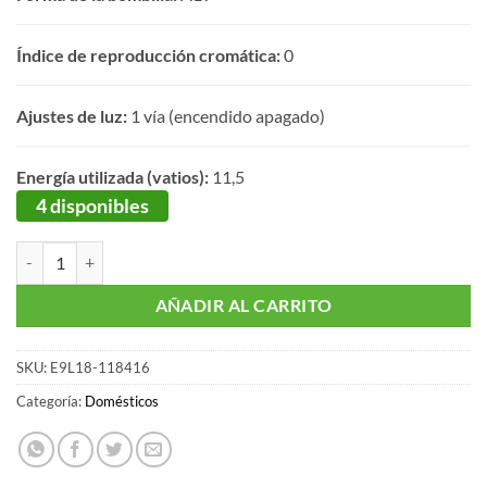
Índice de reproducción cromática:
0
Ajustes de luz:
1 vía (encendido apagado)
Energía utilizada (vatios):
11,5
4 disponibles
Paquete de 3 focos LED de 75W marca Up & Up cantidad
AÑADIR AL CARRITO
SKU:
E9L18-118416
Categoría:
Domésticos