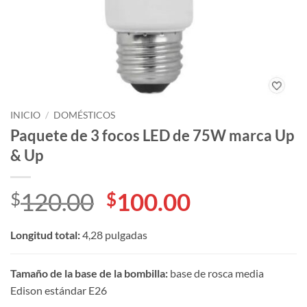
INICIO
/
DOMÉSTICOS
Paquete de 3 focos LED de 75W marca Up
& Up
El
El
120.00
100.00
$
$
precio
precio
Longitud total:
4,28 pulgadas
original
actual
era:
es:
Tamaño de la base de la bombilla:
base de rosca media
$120.00.
$100.00.
Edison estándar E26