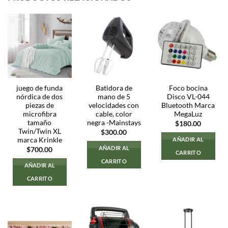
juego de funda
Batidora de
Foco bocina
nórdica de dos
mano de 5
Disco VL-044
piezas de
velocidades con
Bluetooth Marca
microfibra
cable, color
MegaLuz
tamaño
negra -Mainstays
$
180.00
Twin/Twin XL
$
300.00
marca Krinkle
AÑADIR AL
AÑADIR AL
$
700.00
CARRITO
CARRITO
AÑADIR AL
CARRITO