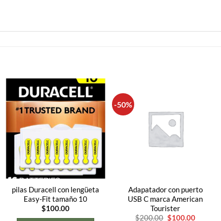
-50%
pilas Duracell con lengüeta
Adapatador con puerto
Easy-Fit tamaño 10
USB C marca American
Tourister
$
100.00
El
El
$
200.00
$
100.00