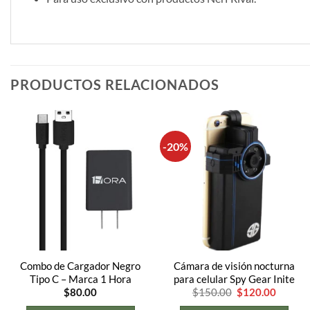
PRODUCTOS RELACIONADOS
-20%
Combo de Cargador Negro
Cámara de visión nocturna
Tipo C – Marca 1 Hora
para celular Spy Gear Inite
El
El
$
80.00
$
150.00
$
120.00
precio
precio