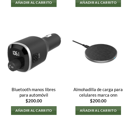
original
actual
AÑADIR AL CARRITO
AÑADIR AL CARRITO
era:
es:
$150.00.
$120.0
Bluetooth manos libres
Almohadilla de carga para
para automóvil
celulares marca onn
$
200.00
$
200.00
AÑADIR AL CARRITO
AÑADIR AL CARRITO