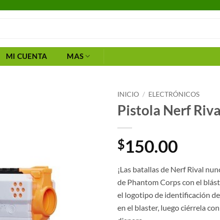
MI CUENTA
MAS
INICIO
/
ELECTRÓNICOS
Pistola Nerf Ri
150.00
$
¡Las batallas de Nerf Rival nu
de Phantom Corps con el blást
el logotipo de identificación d
en el blaster, luego ciérrela c