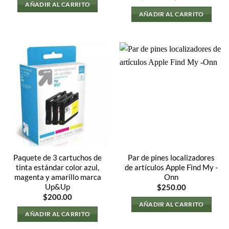
precio
precio
AÑADIR AL CARRITO
original
actual
AÑADIR AL CARRITO
0.
era:
es:
$200.00.
$100.00
Paquete de 3 cartuchos de
Par de pines localizadores
tinta estándar color azul,
de artículos Apple Find My -
magenta y amarillo marca
Onn
Up&Up
$
250.00
$
200.00
AÑADIR AL CARRITO
AÑADIR AL CARRITO