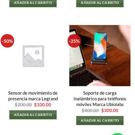
AÑADIR AL CARRITO
AÑADIR AL CARRITO
.
-50%
-25%
Sensor de movimiento de
Soporte de carga
presencia marca Legrand
inalámbrico para teléfonos
El
El
móviles Marca Ubiolabs
$
200.00
$
100.00
precio
precio
El
El
$
400.00
$
300.00
original
actual
precio
precio
AÑADIR AL CARRITO
era:
es:
original
actual
AÑADIR AL CARRITO
$200.00.
$100.00.
era:
es:
$400.00.
$300.00