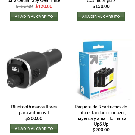
para celular Spy Gear Inite
Cosmicbrigthz
El
El
$
150.00
$
120.00
$
150.00
precio
precio
original
actual
AÑADIR AL CARRITO
AÑADIR AL CARRITO
era:
es:
$150.00.
$120.00.
Bluetooth manos libres
Paquete de 3 cartuchos de
para automóvil
tinta estándar color azul,
magenta y amarillo marca
$
200.00
Up&Up
AÑADIR AL CARRITO
$
200.00