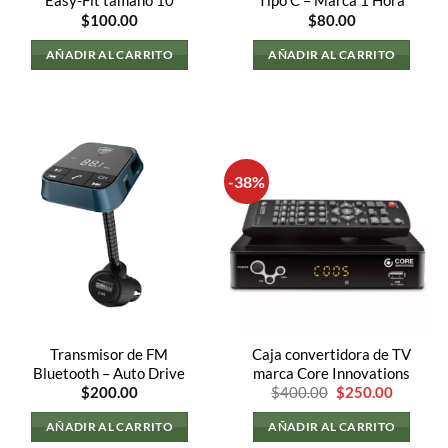
Easy-Fit tamaño 10
Tipo C – Marca 1 Hora
$
100.00
$
80.00
AÑADIR AL CARRITO
AÑADIR AL CARRITO
-38%
Transmisor de FM
Caja convertidora de TV
Bluetooth – Auto Drive
marca Core Innovations
El
El
$
200.00
$
400.00
$
250.00
precio
precio
original
actual
AÑADIR AL CARRITO
AÑADIR AL CARRITO
era:
es:
$400.00.
$250.00