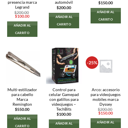
presencia marca
automóvil
$
150.00
Legrand
$
200.00
AÑADIR AL
$
200.00
El
El
$
100.00
AÑADIR AL
CARRITO
precio
precio
original
actual
CARRITO
AÑADIR AL
era:
es:
$200.00.
$100.00.
CARRITO
-25%
Multi-estilizador
Control para
Arco: accesorio
para cabello
celular Gamepad
para videojuegos
Marca
con gatillos para
mobiles marca
Remington
videojuegos –
Dyssey
TechBits
$
550.00
$
200.00
El
El
$
150.00
$
100.00
precio
precio
AÑADIR AL
original
actual
AÑADIR AL
AÑADIR AL
era:
es:
CARRITO
$200.00.
$150.00