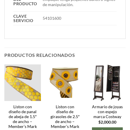
PRODUCTO
de manipulación.
CLAVE
54101600
SERVICIO
PRODUCTOS RELACIONADOS
Liston con
Liston con
Armario de joyas
diseño de panal
diseño de
con espejo
de abeja de 1.5″
girasoles de 2.5″
marca Costway
de ancho –
de ancho –
$
2,000.00
Member’s Mark
Member’s Mark