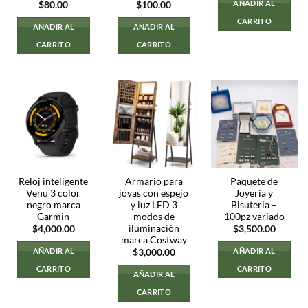
AÑADIR AL
$
80.00
$
100.00
CARRITO
AÑADIR AL
AÑADIR AL
CARRITO
CARRITO
Reloj inteligente
Armario para
Paquete de
Venu 3 color
joyas con espejo
Joyeria y
negro marca
y luz LED 3
Bisuteria –
Garmin
modos de
100pz variado
iluminación
$
4,000.00
$
3,500.00
marca Costway
AÑADIR AL
AÑADIR AL
$
3,000.00
CARRITO
CARRITO
AÑADIR AL
CARRITO