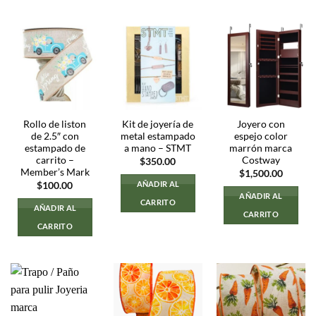
Rollo de liston
Kit de joyería de
Joyero con
de 2.5″ con
metal estampado
espejo color
estampado de
a mano – STMT
marrón marca
carrito –
Costway
$
350.00
Member’s Mark
$
1,500.00
AÑADIR AL
$
100.00
AÑADIR AL
CARRITO
AÑADIR AL
CARRITO
CARRITO