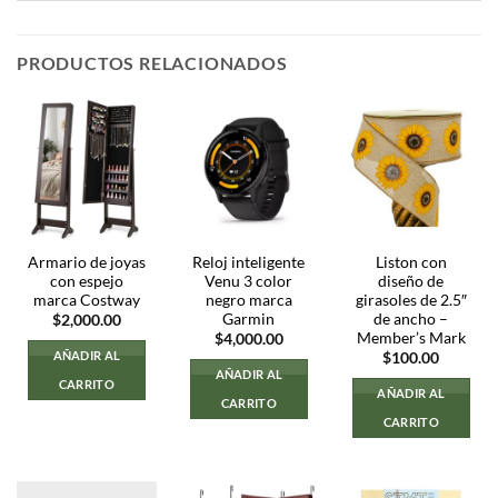
PRODUCTOS RELACIONADOS
Armario de joyas
Reloj inteligente
Liston con
con espejo
Venu 3 color
diseño de
marca Costway
negro marca
girasoles de 2.5″
Garmin
de ancho –
$
2,000.00
Member’s Mark
$
4,000.00
AÑADIR AL
$
100.00
AÑADIR AL
CARRITO
AÑADIR AL
CARRITO
CARRITO