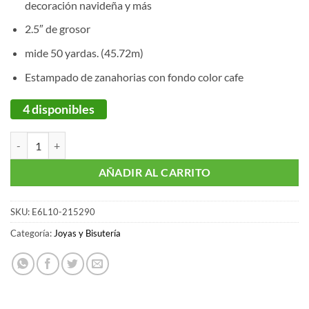
decoración navideña y más
2.5″ de grosor
mide 50 yardas. (45.72m)
Estampado de zanahorias con fondo color cafe
4 disponibles
Liston con diseño de zanahorias de 2.5" de ancho - Member's Mark ca
AÑADIR AL CARRITO
SKU:
E6L10-215290
Categoría:
Joyas y Bisutería