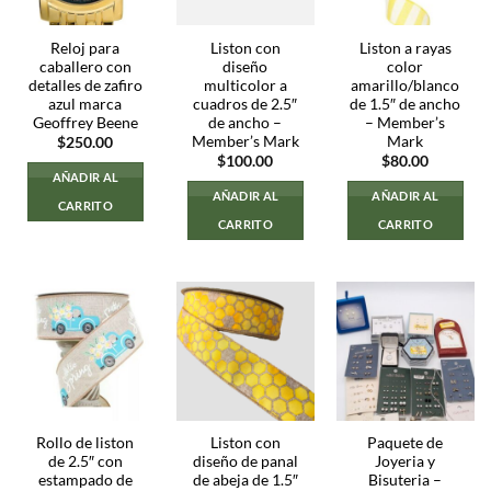
Reloj para
Liston con
Liston a rayas
caballero con
diseño
color
detalles de zafiro
multicolor a
amarillo/blanco
azul marca
cuadros de 2.5″
de 1.5″ de ancho
Geoffrey Beene
de ancho –
– Member’s
Member’s Mark
Mark
$
250.00
$
100.00
$
80.00
AÑADIR AL
AÑADIR AL
AÑADIR AL
CARRITO
CARRITO
CARRITO
Rollo de liston
Liston con
Paquete de
de 2.5″ con
diseño de panal
Joyeria y
estampado de
de abeja de 1.5″
Bisuteria –