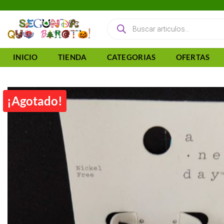
Saltar
al
Búsqueda
de
contenido
productos
INICIO
TIENDA
CATEGORIAS
OFERTAS
¡Agotado!