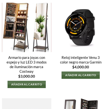
Armario para joyas con
Reloj inteligente Venu 3
espejo y luz LED 3 modos
color negro marca Garmin
de iluminación marca
$
4,000.00
Costway
AÑADIR AL CARRITO
$
3,000.00
AÑADIR AL CARRITO