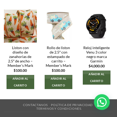
Liston con
Rollo de liston
Reloj inteligente
diseño de
de 2.5″ con
Venu 3 color
zanahorias de
estampado de
negro marca
2.5″ de ancho –
carrito –
Garmin
Member’s Mark
Member’s Mark
$
4,000.00
$
100.00
$
100.00
AÑADIR AL
AÑADIR AL
AÑADIR AL
CARRITO
CARRITO
CARRITO
CONTACTANOS
POLÍTICA DE PRIVACIDAD
TERMINOS Y CONDICIONES.