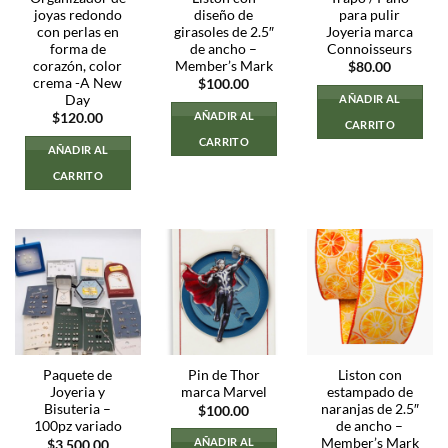
joyas redondo
diseño de
para pulir
con perlas en
girasoles de 2.5″
Joyeria marca
forma de
de ancho –
Connoisseurs
corazón, color
Member’s Mark
$
80.00
crema -A New
$
100.00
Day
AÑADIR AL
AÑADIR AL
$
120.00
CARRITO
CARRITO
AÑADIR AL
CARRITO
Paquete de
Pin de Thor
Liston con
Joyeria y
marca Marvel
estampado de
Bisuteria –
naranjas de 2.5″
$
100.00
100pz variado
de ancho –
Member’s Mark
AÑADIR AL
$
3,500.00