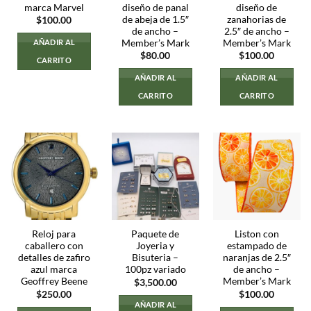
marca Marvel
diseño de panal
diseño de
de abeja de 1.5″
zanahorias de
$
100.00
de ancho –
2.5″ de ancho –
Member’s Mark
Member’s Mark
AÑADIR AL
$
80.00
$
100.00
CARRITO
AÑADIR AL
AÑADIR AL
CARRITO
CARRITO
Reloj para
Paquete de
Liston con
caballero con
Joyeria y
estampado de
detalles de zafiro
Bisuteria –
naranjas de 2.5″
azul marca
100pz variado
de ancho –
Geoffrey Beene
Member’s Mark
$
3,500.00
$
250.00
$
100.00
AÑADIR AL