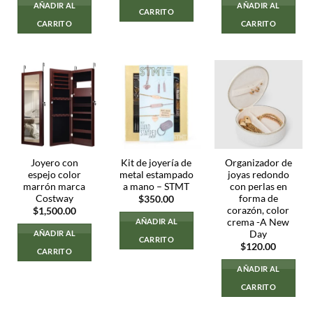
AÑADIR AL
AÑADIR AL
CARRITO
CARRITO
CARRITO
Joyero con
Kit de joyería de
Organizador de
espejo color
metal estampado
joyas redondo
marrón marca
a mano – STMT
con perlas en
Costway
forma de
$
350.00
corazón, color
$
1,500.00
crema -A New
AÑADIR AL
Day
AÑADIR AL
CARRITO
$
120.00
CARRITO
AÑADIR AL
CARRITO