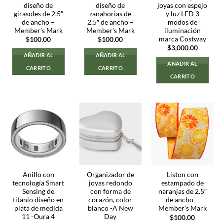
diseño de
diseño de
joyas con espejo
girasoles de 2.5″
zanahorias de
y luz LED 3
de ancho –
2.5″ de ancho –
modos de
Member’s Mark
Member’s Mark
iluminación
marca Costway
$
100.00
$
100.00
$
3,000.00
AÑADIR AL
AÑADIR AL
AÑADIR AL
CARRITO
CARRITO
CARRITO
Anillo con
Organizador de
Liston con
tecnología Smart
joyas redondo
estampado de
Sensing de
con forma de
naranjas de 2.5″
titanio diseño en
corazón, color
de ancho –
plata de medida
blanco -A New
Member’s Mark
11 -Oura 4
Day
$
100.00