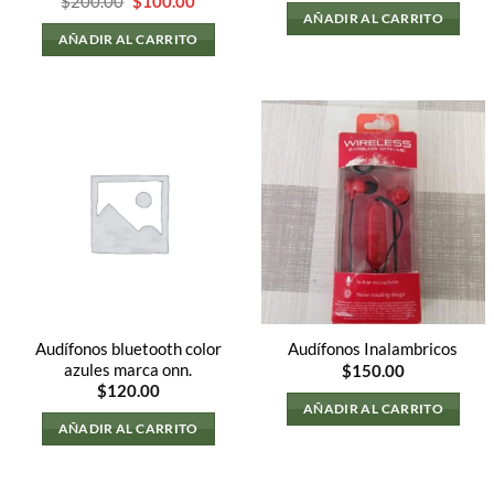
El
El
$
200.00
$
100.00
precio
precio
AÑADIR AL CARRITO
original
actual
AÑADIR AL CARRITO
era:
es:
$200.00.
$100.00.
Audífonos bluetooth color
Audífonos Inalambricos
azules marca onn.
$
150.00
$
120.00
AÑADIR AL CARRITO
AÑADIR AL CARRITO