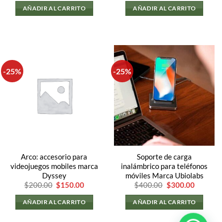
original
actual
AÑADIR AL CARRITO
AÑADIR AL CARRITO
era:
es:
$300.00.
$200.00
-25%
-25%
Arco: accesorio para
Soporte de carga
videojuegos mobiles marca
inalámbrico para teléfonos
Dyssey
móviles Marca Ubiolabs
El
El
El
El
$
200.00
$
150.00
$
400.00
$
300.00
precio
precio
precio
precio
original
actual
original
actual
AÑADIR AL CARRITO
AÑADIR AL CARRITO
era:
es:
era:
es:
$200.00.
$150.00.
$400.00.
$300.00