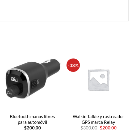
-33%
Bluetooth manos libres
Walkie Talkie y rastreador
para automóvil
GPS marca Relay
El
El
$
200.00
$
300.00
$
200.00
precio
precio