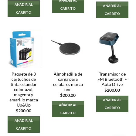
AÑADIR AL
original
actual
AÑADIR AL
AÑADIR AL
era:
es:
CARRITO
$200.00.
$150.00.
CARRITO
CARRITO
Paquete de 3
Almohadilla de
Transmisor de
cartuchos de
carga para
FM Bluetooth –
tinta estándar
celulares marca
Auto Drive
color azul,
onn
$
200.00
magenta y
$
200.00
amarillo marca
AÑADIR AL
Up&Up
AÑADIR AL
CARRITO
$
200.00
CARRITO
AÑADIR AL
CARRITO