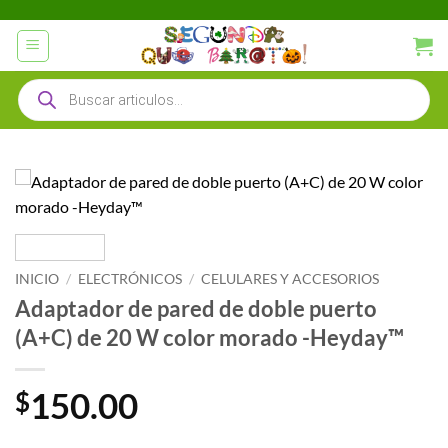
Saltar
al
contenido
Búsqueda
de
productos
INICIO
/
ELECTRÓNICOS
/
CELULARES Y ACCESORIOS
Adaptador de pared de doble puerto
(A+C) de 20 W color morado -Heyday™
150.00
$