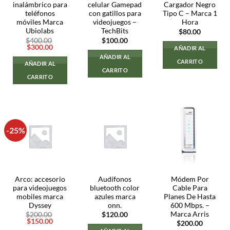
inalámbrico para
celular Gamepad
Cargador Negro
teléfonos
con gatillos para
Tipo C – Marca 1
móviles Marca
videojuegos –
Hora
Ubiolabs
TechBits
$
80.00
$
400.00
$
100.00
El
El
$
300.00
AÑADIR AL
precio
precio
AÑADIR AL
original
actual
CARRITO
AÑADIR AL
era:
es:
CARRITO
$400.00.
$300.00.
CARRITO
-25%
Arco: accesorio
Audífonos
Módem Por
para videojuegos
bluetooth color
Cable Para
mobiles marca
azules marca
Planes De Hasta
Dyssey
onn.
600 Mbps. –
Marca Arris
$
200.00
$
120.00
El
El
$
150.00
$
200.00
precio
precio