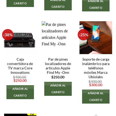
AÑADIR AL
era:
es:
CARRITO
$300.00.
$100.00.
CARRITO
CARRITO
-38%
-25%
Caja
Par de pines
Soporte de carga
convertidora de
localizadores de
inalámbrico para
TV marca Core
artículos Apple
teléfonos
Innovations
Find My -Onn
móviles Marca
Ubiolabs
$
400.00
$
250.00
El
El
$
250.00
$
400.00
precio
precio
El
El
$
300.00
AÑADIR AL
original
actual
precio
precio
AÑADIR AL
era:
es:
original
actual
CARRITO
AÑADIR AL
$400.00.
$250.00.
era:
es:
CARRITO
$400.00.
$300.00
CARRITO