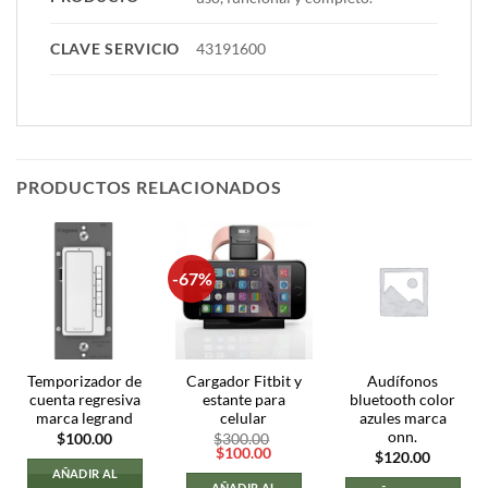
CLAVE SERVICIO
43191600
PRODUCTOS RELACIONADOS
-67%
Temporizador de
Cargador Fitbit y
Audífonos
cuenta regresiva
estante para
bluetooth color
marca legrand
celular
azules marca
onn.
$
100.00
$
300.00
El
El
$
100.00
$
120.00
precio
precio
AÑADIR AL
original
actual
AÑADIR AL