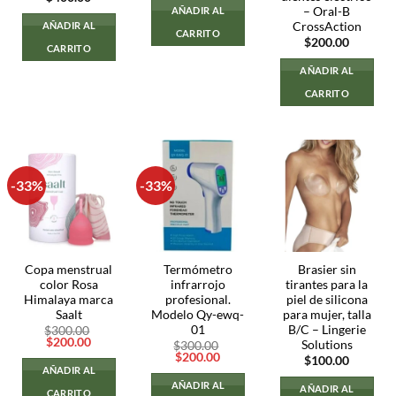
– Oral-B
AÑADIR AL
CrossAction
AÑADIR AL
CARRITO
$
200.00
CARRITO
AÑADIR AL
CARRITO
-33%
-33%
Copa menstrual
Termómetro
Brasier sin
color Rosa
infrarrojo
tirantes para la
Himalaya marca
profesional.
piel de silicona
Saalt
Modelo Qy-ewq-
para mujer, talla
01
B/C – Lingerie
$
300.00
El
El
$
200.00
Solutions
$
300.00
precio
precio
El
El
$
200.00
$
100.00
original
actual
precio
precio
AÑADIR AL
era:
es:
original
actual
AÑADIR AL
$300.00.
$200.00.
AÑADIR AL
era:
es:
CARRITO