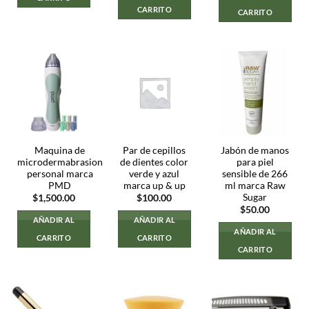
$300.00.
$200.00.
CARRITO
CARRITO
Maquina de
Par de cepillos
Jabón de manos
microdermabrasion
de dientes color
para piel
personal marca
verde y azul
sensible de 266
PMD
marca up & up
ml marca Raw
Sugar
$
1,500.00
$
100.00
$
50.00
AÑADIR AL
AÑADIR AL
AÑADIR AL
CARRITO
CARRITO
CARRITO