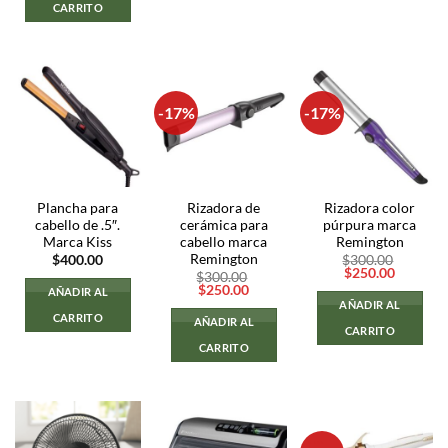
CARRITO
-17%
-17%
Plancha para
Rizadora de
Rizadora color
cabello de .5″.
cerámica para
púrpura marca
Marca Kiss
cabello marca
Remington
Remington
$
400.00
$
300.00
El
El
$
250.00
$
300.00
precio
precio
El
El
$
250.00
AÑADIR AL
original
actual
precio
precio
AÑADIR AL
era:
es:
original
actual
CARRITO
AÑADIR AL
$300.00.
$250.00
era:
es:
CARRITO
$300.00.
$250.00.
CARRITO