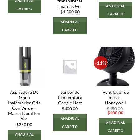
transparente
AÑADIR AL
marca Ove
AÑADIR AL
CARRITO
$
1,500.00
CARRITO
AÑADIR AL
CARRITO
-11%
Aspiradora De
Sensor de
Ventilador de
Mano
temperatura
mesa –
Inalámbrica Gris
Google Nest
Honeywell
Con Verde –
$
400.00
$
450.00
El
El
$
400.00
Marca Tzumi Ion
precio
precio
Vac
AÑADIR AL
original
actual
AÑADIR AL
$
250.00
era:
es:
CARRITO
$450.00.
$400.00
CARRITO
AÑADIR AL