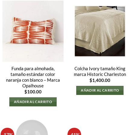
Funda para almohada,
Colcha Ivory tamaño King
tamaño estándar color
marca Historic Charleston
naranja con blanco – Marca
$
1,400.00
Opalhouse
AÑADIR AL CARRITO
$
100.00
AÑADIR AL CARRITO
-17%
-41%