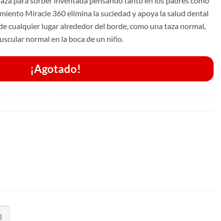
taza para sorber inventada pensando tanto en los padres como
amiento Miracle 360 ​​elimina la suciedad y apoya la salud dental
de cualquier lugar alrededor del borde, como una taza normal,
uscular normal en la boca de un niño.
¡Agotado!
)