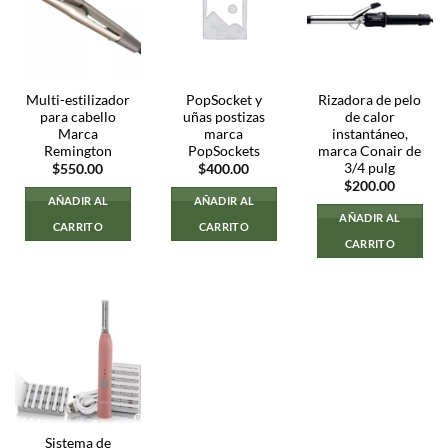
Multi-estilizador
PopSocket y
Rizadora de pelo
para cabello
uñas postizas
de calor
Marca
marca
instantáneo,
Remington
PopSockets
marca Conair de
3/4 pulg
$
550.00
$
400.00
$
200.00
AÑADIR AL
AÑADIR AL
AÑADIR AL
CARRITO
CARRITO
CARRITO
Sistema de