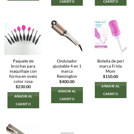
CARRITO
CARRITO
Paquete de
Ondulador
Botella de peri
brochas para
ajustable 4 en 1
marca Frida
maquillaje con
marca
Mom
forma en ovalo
Remington
$
150.00
color rosa
$
400.00
AÑADIR AL
$
230.00
AÑADIR AL
CARRITO
AÑADIR AL
CARRITO
CARRITO