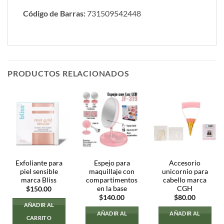
Código de Barras:
731509542448
PRODUCTOS RELACIONADOS
Exfoliante para
Espejo para
Accesorio
piel sensible
maquillaje con
unicornio para
marca Bliss
compartimentos
cabello marca
en la base
CGH
$
150.00
$
140.00
$
80.00
AÑADIR AL
AÑADIR AL
AÑADIR AL
CARRITO