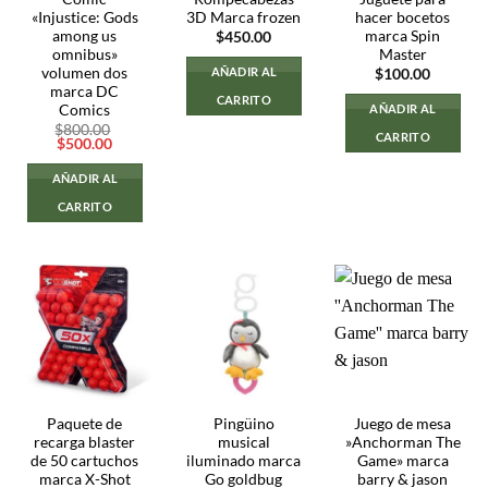
«Injustice: Gods
3D Marca frozen
hacer bocetos
among us
marca Spin
$
450.00
omnibus»
Master
volumen dos
AÑADIR AL
$
100.00
marca DC
CARRITO
Comics
AÑADIR AL
$
800.00
CARRITO
El
El
$
500.00
precio
precio
original
actual
AÑADIR AL
era:
es:
$800.00.
$500.00.
CARRITO
Paquete de
Pingüino
Juego de mesa
recarga blaster
musical
»Anchorman The
de 50 cartuchos
iluminado marca
Game» marca
marca X-Shot
Go goldbug
barry & jason