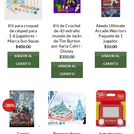
Kit para croquet
Kit de Crochet
Akedo Ultimate
de césped para
de «El extraño
Arcade Warriors
1-6 jugadores –
mundo de Jack»
Paquete de 1
Marca Sun Squas
de Tim Burton
jugador
por Ilaria Caliri -
$
400.00
$
50.00
Disney
AÑADIR AL
AÑADIR AL
$
350.00
CARRITO
CARRITO
AÑADIR AL
CARRITO
-38%
Comic
Rompecabezas
Juguete para