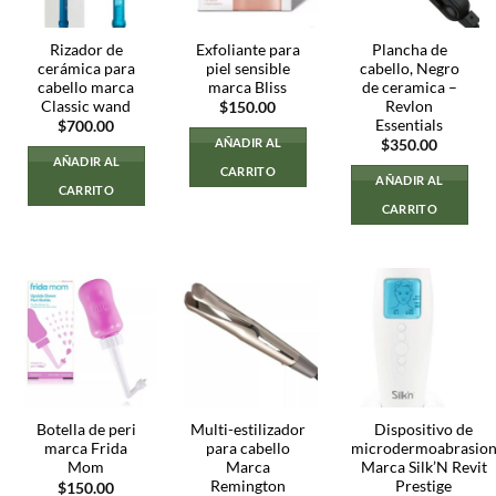
Rizador de
Exfoliante para
Plancha de
cerámica para
piel sensible
cabello, Negro
cabello marca
marca Bliss
de ceramica –
Classic wand
Revlon
$
150.00
Essentials
$
700.00
AÑADIR AL
$
350.00
AÑADIR AL
CARRITO
AÑADIR AL
CARRITO
CARRITO
Botella de peri
Multi-estilizador
Dispositivo de
marca Frida
para cabello
microdermoabrasio
Mom
Marca
Marca Silk’N Revit
Remington
Prestige
$
150.00