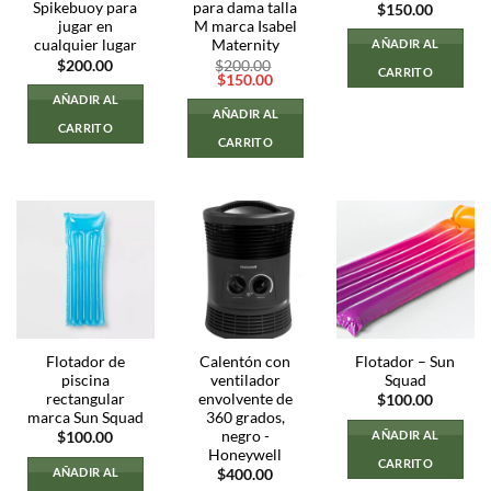
Spikebuoy para
para dama talla
$
150.00
jugar en
M marca Isabel
cualquier lugar
Maternity
AÑADIR AL
$
200.00
$
200.00
CARRITO
El
El
$
150.00
precio
precio
AÑADIR AL
original
actual
AÑADIR AL
era:
es:
CARRITO
$200.00.
$150.00.
CARRITO
Flotador de
Calentón con
Flotador – Sun
piscina
ventilador
Squad
rectangular
envolvente de
$
100.00
marca Sun Squad
360 ​​grados,
negro -
AÑADIR AL
$
100.00
Honeywell
CARRITO
AÑADIR AL
$
400.00