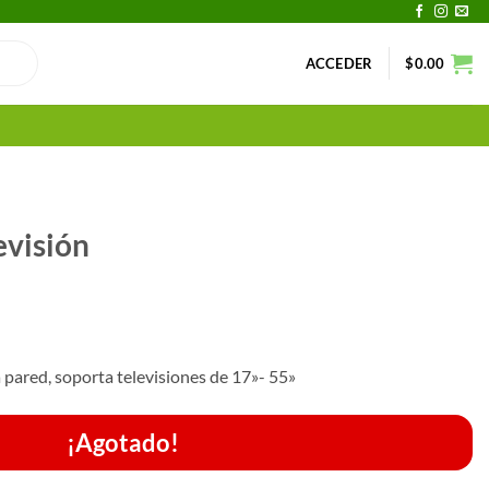
ACCEDER
$
0.00
evisión
a pared, soporta televisiones de 17»- 55»
¡Agotado!