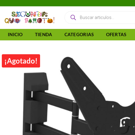
Saltar
al
Búsqueda
de
contenido
productos
INICIO
TIENDA
CATEGORIAS
OFERTAS
¡Agotado!