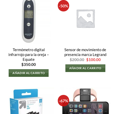
-50%
Termómetro digital
Sensor de movimiento de
infrarrojo para la oreja –
presencia marca Legrand
El
El
Equate
$
200.00
$
100.00
precio
precio
$
350.00
original
actual
AÑADIR AL CARRITO
era:
es:
AÑADIR AL CARRITO
$200.00.
$100.00
-67%