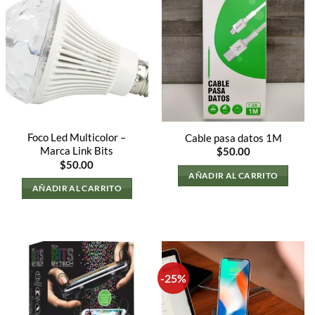
Foco Led Multicolor –
Cable pasa datos 1M
Marca Link Bits
$
50.00
$
50.00
AÑADIR AL CARRITO
AÑADIR AL CARRITO
.
-25%