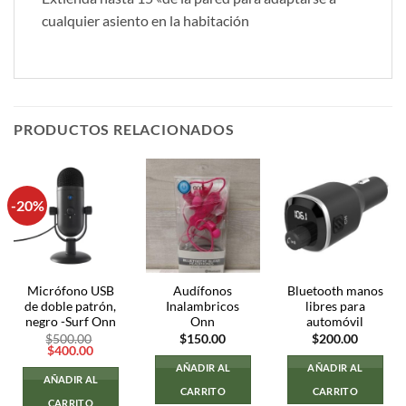
cualquier asiento en la habitación
PRODUCTOS RELACIONADOS
-20%
Micrófono USB
Audífonos
Bluetooth manos
de doble patrón,
Inalambricos
libres para
negro -Surf Onn
Onn
automóvil
$
500.00
$
150.00
$
200.00
El
El
$
400.00
precio
precio
AÑADIR AL
AÑADIR AL
original
actual
AÑADIR AL
era:
es:
CARRITO
CARRITO
$500.00.
$400.00.
CARRITO