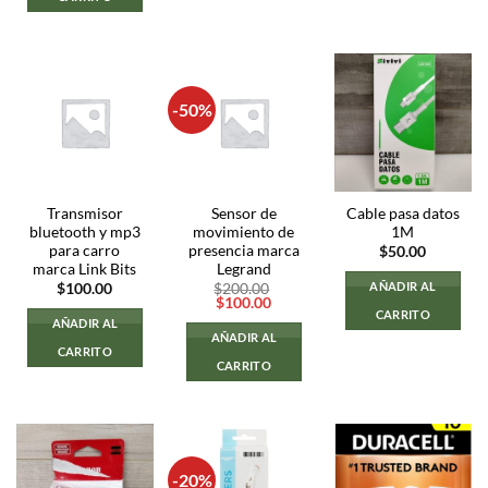
-50%
Transmisor
Sensor de
Cable pasa datos
bluetooth y mp3
movimiento de
1M
para carro
presencia marca
$
50.00
marca Link Bits
Legrand
AÑADIR AL
$
100.00
$
200.00
El
El
$
100.00
CARRITO
precio
precio
AÑADIR AL
original
actual
AÑADIR AL
era:
es:
CARRITO
$200.00.
$100.00.
CARRITO
-20%