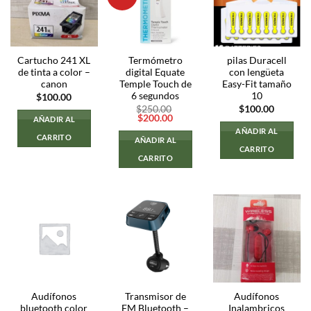
Cartucho 241 XL
Termómetro
pilas Duracell
de tinta a color –
digital Equate
con lengüeta
canon
Temple Touch de
Easy-Fit tamaño
6 segundos
10
$
100.00
$
250.00
$
100.00
El
El
$
200.00
AÑADIR AL
precio
precio
AÑADIR AL
original
actual
CARRITO
AÑADIR AL
era:
es:
CARRITO
$250.00.
$200.00.
CARRITO
Audífonos
Transmisor de
Audífonos
bluetooth color
FM Bluetooth –
Inalambricos