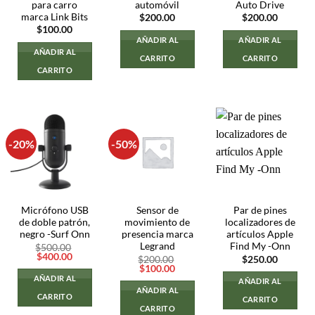
para carro
automóvil
Auto Drive
marca Link Bits
$
200.00
$
200.00
$
100.00
AÑADIR AL
AÑADIR AL
AÑADIR AL
CARRITO
CARRITO
CARRITO
-20%
-50%
Micrófono USB
Sensor de
Par de pines
de doble patrón,
movimiento de
localizadores de
negro -Surf Onn
presencia marca
artículos Apple
Legrand
Find My -Onn
$
500.00
El
El
$
400.00
$
200.00
$
250.00
precio
precio
El
El
$
100.00
original
actual
precio
precio
AÑADIR AL
AÑADIR AL
era:
es:
original
actual
AÑADIR AL
$500.00.
$400.00.
era:
es:
CARRITO
CARRITO
$200.00.
$100.00.
CARRITO