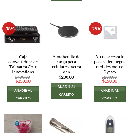
-38%
-25%
Caja
Almohadilla de
Arco: accesorio
convertidora de
carga para
para videojuegos
TV marca Core
celulares marca
mobiles marca
Innovations
onn
Dyssey
$
400.00
$
200.00
$
200.00
El
El
El
El
$
250.00
$
150.00
precio
precio
precio
precio
AÑADIR AL
original
actual
original
actual
AÑADIR AL
AÑADIR AL
era:
es:
era:
es:
CARRITO
$400.00.
$250.00.
$200.00.
$150.00
CARRITO
CARRITO