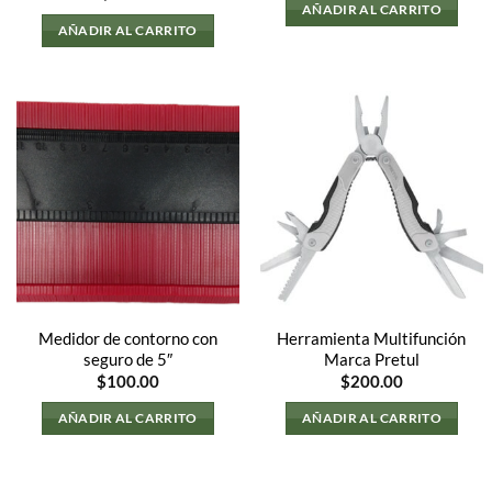
original
actua
AÑADIR AL CARRITO
era:
es:
AÑADIR AL CARRITO
$4,000.00.
$1,80
Medidor de contorno con
Herramienta Multifunción
seguro de 5″
Marca Pretul
$
100.00
$
200.00
AÑADIR AL CARRITO
AÑADIR AL CARRITO