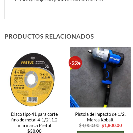
PRODUCTOS RELACIONADOS
-55%
Disco tipo 41 para corte
Pistola de impacto de 1/2.
fino de metal 4-1/2′, 1.2
Marca Kobalt
El
El
mm marca Pretul
$
4,000.00
$
1,800.00
precio
preci
$
30.00