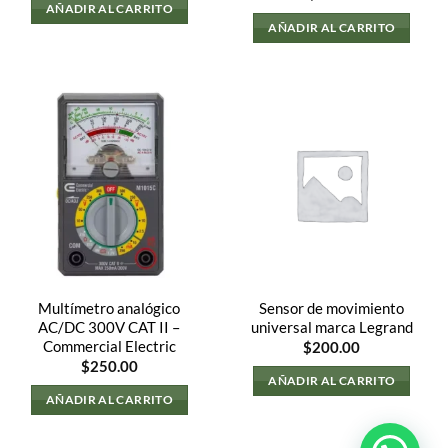
AÑADIR AL CARRITO
AÑADIR AL CARRITO
Multímetro analógico
Sensor de movimiento
AC/DC 300V CAT II –
universal marca Legrand
Commercial Electric
$
200.00
$
250.00
AÑADIR AL CARRITO
AÑADIR AL CARRITO