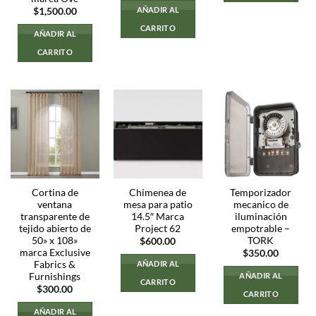
AÑADIR AL
$
1,500.00
CARRITO
AÑADIR AL
CARRITO
Cortina de
Chimenea de
Temporizador
ventana
mesa para patio
mecanico de
transparente de
14.5″ Marca
iluminación
tejido abierto de
Project 62
empotrable –
50» x 108»
TORK
$
600.00
marca Exclusive
$
350.00
Fabrics &
AÑADIR AL
Furnishings
AÑADIR AL
CARRITO
$
300.00
CARRITO
AÑADIR AL