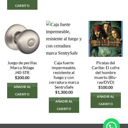
CARRITO
Juego de perillas
Caja fuerte
Piratas del
Marca Shlage
impermeable,
Caribe: El cofre
J40-STR
resistente al
del hombre
fuego y con
muerto (Blu-
$
200.00
cerradura marca
ray/DVD)
SentrySafe
AÑADIR AL
$
100.00
$
1,300.00
CARRITO
AÑADIR AL
AÑADIR AL
CARRITO
CARRITO