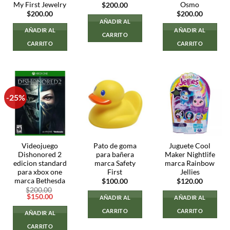
My First Jewelry
Osmo
$
200.00
$
200.00
$
200.00
AÑADIR AL
AÑADIR AL
AÑADIR AL
CARRITO
CARRITO
CARRITO
-25%
Videojuego
Pato de goma
Juguete Cool
Dishonored 2
para bañera
Maker Nightlife
edicion standard
marca Safety
marca Rainbow
para xbox one
First
Jellies
marca Bethesda
$
100.00
$
120.00
$
200.00
El
El
$
150.00
AÑADIR AL
AÑADIR AL
precio
precio
original
actual
CARRITO
CARRITO
AÑADIR AL
era:
es:
$200.00.
$150.00.
CARRITO