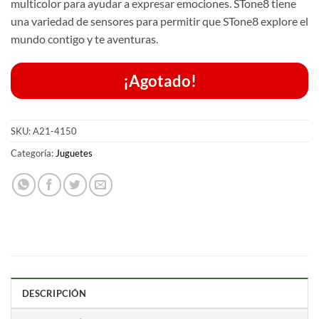
era:
es:
multicolor para ayudar a expresar emociones. STone8 tiene
una variedad de sensores para permitir que STone8 explore el
$200.00.
$180.00.
mundo contigo y te aventuras.
¡Agotado!
SKU:
A21-4150
Categoría:
Juguetes
DESCRIPCIÓN