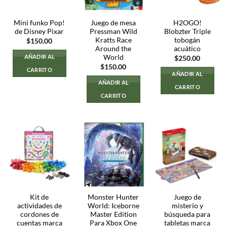
Mini funko Pop!
Juego de mesa
H2OGO!
de Disney Pixar
Pressman Wild
Blobzter Triple
Kratts Race
tobogán
$
150.00
Around the
acuático
World
AÑADIR AL
$
250.00
$
150.00
CARRITO
AÑADIR AL
AÑADIR AL
CARRITO
CARRITO
Kit de
Monster Hunter
Juego de
actividades de
World: Iceborne
misterio y
cordones de
Master Edition
búsqueda para
cuentas marca
Para Xbox One
tabletas marca