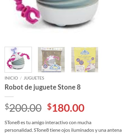
INICIO
/
JUGUETES
Robot de juguete Stone 8
El
El
200.00
180.00
$
$
precio
precio
STone8 es tu amigo interactivo con mucha
original
actual
personalidad. STone8 tiene ojos iluminados y una antena