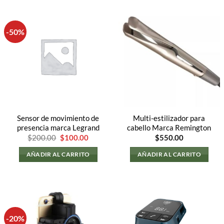
-50%
Sensor de movimiento de
Multi-estilizador para
presencia marca Legrand
cabello Marca Remington
El
El
$
200.00
$
100.00
$
550.00
precio
precio
original
actual
AÑADIR AL CARRITO
AÑADIR AL CARRITO
era:
es:
$200.00.
$100.00.
-20%