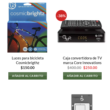
-38%
Luces para bicicleta
Caja convertidora de TV
Cosmicbrigthz
marca Core Innovations
El
El
$
150.00
$
400.00
$
250.00
precio
precio
original
actual
AÑADIR AL CARRITO
AÑADIR AL CARRITO
era:
es:
$400.00.
$250.00