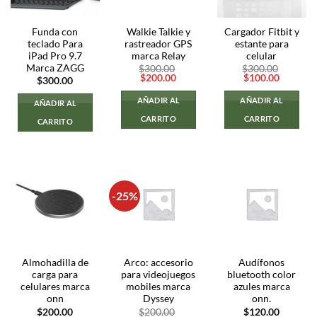
Funda con
Walkie Talkie y
Cargador Fitbit y
teclado Para
rastreador GPS
estante para
iPad Pro 9.7
marca Relay
celular
Marca ZAGG
$
300.00
$
300.00
El
El
El
El
$
200.00
$
100.00
$
300.00
precio
precio
precio
precio
original
actual
original
actual
AÑADIR AL
AÑADIR AL
AÑADIR AL
era:
es:
era:
es:
$300.00.
$200.00.
$300.00.
$100.00
CARRITO
CARRITO
CARRITO
-25%
Almohadilla de
Arco: accesorio
Audífonos
carga para
para videojuegos
bluetooth color
celulares marca
mobiles marca
azules marca
onn
Dyssey
onn.
$
200.00
$
200.00
$
120.00