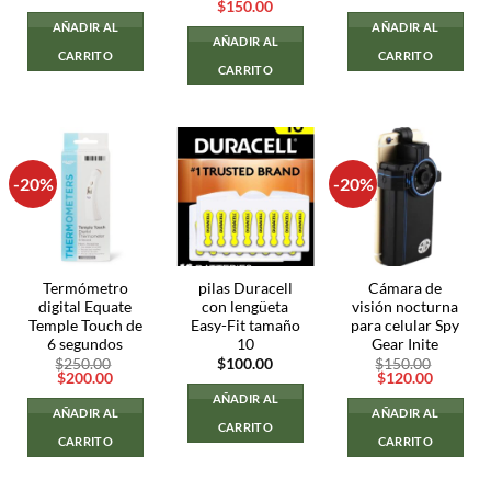
El
El
$
150.00
precio
precio
AÑADIR AL
AÑADIR AL
original
actual
AÑADIR AL
era:
es:
CARRITO
CARRITO
$200.00.
$150.00.
CARRITO
-20%
-20%
Termómetro
pilas Duracell
Cámara de
digital Equate
con lengüeta
visión nocturna
Temple Touch de
Easy-Fit tamaño
para celular Spy
6 segundos
10
Gear Inite
$
250.00
$
100.00
$
150.00
El
El
El
El
$
200.00
$
120.00
precio
precio
precio
precio
AÑADIR AL
original
actual
original
actual
AÑADIR AL
AÑADIR AL
era:
es:
era:
es:
CARRITO
$250.00.
$200.00.
$150.00.
$120.00
CARRITO
CARRITO