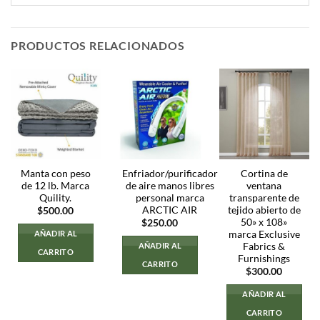
PRODUCTOS RELACIONADOS
Manta con peso
Enfriador/purificador
Cortina de
de 12 lb. Marca
de aire manos libres
ventana
Quility.
personal marca
transparente de
ARCTIC AIR
tejido abierto de
$
500.00
50» x 108»
$
250.00
marca Exclusive
AÑADIR AL
Fabrics &
AÑADIR AL
CARRITO
Furnishings
CARRITO
$
300.00
AÑADIR AL
CARRITO