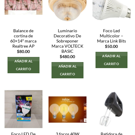
Balance de
Luminario
Foco Led
cortina de
Decorativo De
Multicolor –
60×14″ marca
Sobreponer
Marca Link Bits
Realtree AP
Marca VOLTECK
$
50.00
BASIC
$
80.00
AÑADIR AL
$
480.00
AÑADIR AL
CARRITO
AÑADIR AL
CARRITO
CARRITO
Foco LED De
3 focos 40W
Batidora de