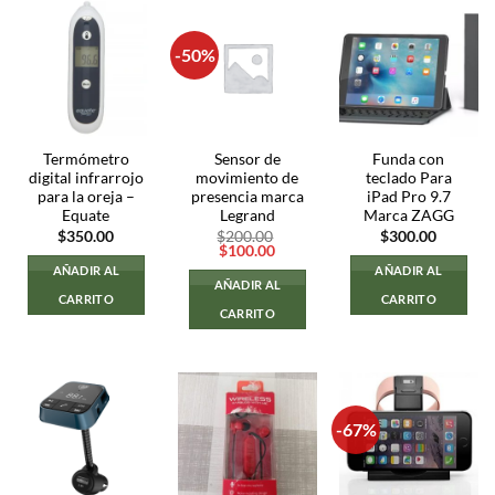
-50%
Termómetro
Sensor de
Funda con
digital infrarrojo
movimiento de
teclado Para
para la oreja –
presencia marca
iPad Pro 9.7
Equate
Legrand
Marca ZAGG
$
350.00
$
200.00
$
300.00
El
El
$
100.00
precio
precio
AÑADIR AL
AÑADIR AL
original
actual
AÑADIR AL
era:
es:
CARRITO
CARRITO
$200.00.
$100.00.
CARRITO
-67%