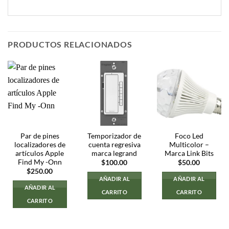
PRODUCTOS RELACIONADOS
Par de pines
Temporizador de
Foco Led
localizadores de
cuenta regresiva
Multicolor –
artículos Apple
marca legrand
Marca Link Bits
Find My -Onn
$
100.00
$
50.00
$
250.00
AÑADIR AL
AÑADIR AL
AÑADIR AL
CARRITO
CARRITO
CARRITO