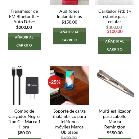
Transmisor de
Audífonos
Cargador Fitbit y
FM Bluetooth –
Inalambricos
estante para
Auto Drive
celular
$
150.00
$
200.00
$
300.00
El
El
$
100.00
AÑADIR AL
precio
precio
AÑADIR AL
original
actual
CARRITO
AÑADIR AL
era:
es:
CARRITO
$300.00.
$100.00
CARRITO
-25%
Combo de
Soporte de carga
Multi-estilizador
Cargador Negro
inalámbrico para
para cabello
Tipo C – Marca 1
teléfonos
Marca
Hora
móviles Marca
Remington
Ubiolabs
$
80.00
$
550.00
$
400.00