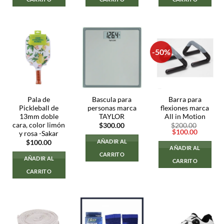
-50%
Pala de
Bascula para
Barra para
Pickleball de
personas marca
flexiones marca
13mm doble
TAYLOR
All in Motion
cara, color limón
$
300.00
$
200.00
El
El
$
100.00
y rosa -Sakar
precio
precio
AÑADIR AL
$
100.00
original
actual
AÑADIR AL
era:
es:
CARRITO
$200.00.
$100.00
AÑADIR AL
CARRITO
CARRITO