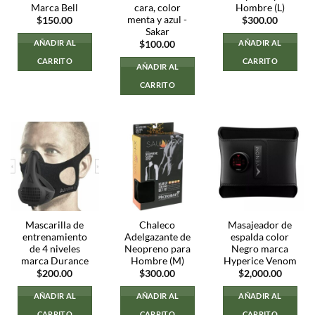
Marca Bell
cara, color
Hombre (L)
menta y azul -
$
150.00
$
300.00
Sakar
AÑADIR AL
AÑADIR AL
$
100.00
CARRITO
CARRITO
AÑADIR AL
CARRITO
Mascarilla de
Chaleco
Masajeador de
entrenamiento
Adelgazante de
espalda color
de 4 niveles
Neopreno para
Negro marca
marca Durance
Hombre (M)
Hyperice Venom
$
200.00
$
300.00
$
2,000.00
AÑADIR AL
AÑADIR AL
AÑADIR AL
CARRITO
CARRITO
CARRITO