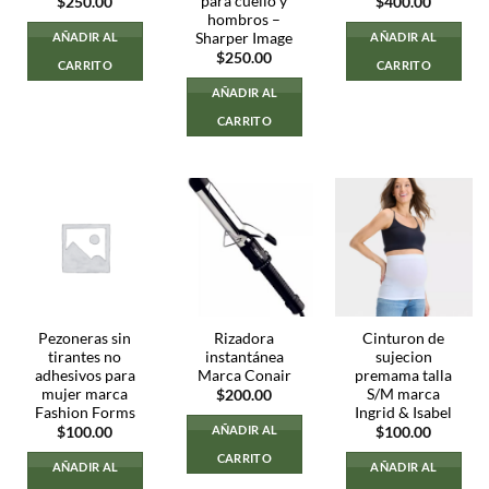
para cuello y
$
250.00
$
400.00
hombros –
Sharper Image
AÑADIR AL
AÑADIR AL
$
250.00
CARRITO
CARRITO
AÑADIR AL
CARRITO
Pezoneras sin
Rizadora
Cinturon de
tirantes no
instantánea
sujecion
adhesivos para
Marca Conair
premama talla
mujer marca
S/M marca
$
200.00
Fashion Forms
Ingrid & Isabel
AÑADIR AL
$
100.00
$
100.00
CARRITO
AÑADIR AL
AÑADIR AL