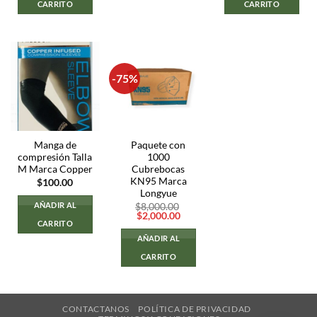
CARRITO
CARRITO
-75%
Manga de
Paquete con
compresión Talla
1000
M Marca Copper
Cubrebocas
KN95 Marca
$
100.00
Longyue
AÑADIR AL
$
8,000.00
El
El
$
2,000.00
CARRITO
precio
precio
original
actual
AÑADIR AL
era:
es:
$8,000.00.
$2,000.00.
CARRITO
CONTACTANOS
POLÍTICA DE PRIVACIDAD