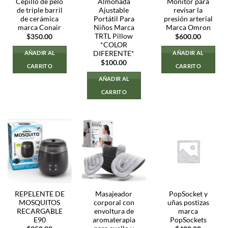
Cepillo de pelo
Almohada
Monitor para
de triple barril
Ajustable
revisar la
de cerámica
Portátil Para
presión arterial
marca Conair
Niños Marca
Marca Omron
TRTL Pillow
$
350.00
$
600.00
*COLOR
DIFERENTE*
AÑADIR AL
AÑADIR AL
$
100.00
CARRITO
CARRITO
AÑADIR AL
CARRITO
REPELENTE DE
Masajeador
PopSocket y
MOSQUITOS
corporal con
uñas postizas
RECARGABLE
envoltura de
marca
E90
aromaterapia
PopSockets