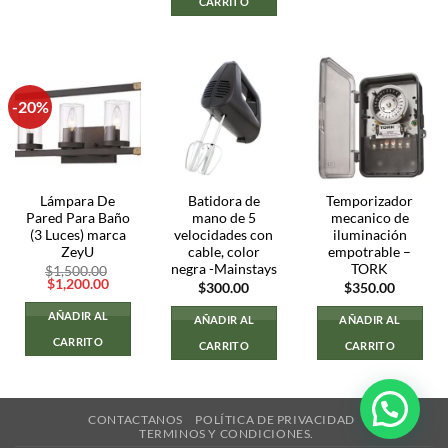
CARRITO
-20%
Lámpara De
Batidora de
Temporizador
Pared Para Baño
mano de 5
mecanico de
(3 Luces) marca
velocidades con
iluminación
ZeyU
cable, color
empotrable –
negra -Mainstays
TORK
$
1,500.00
El
El
$
1,200.00
$
300.00
$
350.00
precio
precio
original
actual
AÑADIR AL
AÑADIR AL
AÑADIR AL
era:
es:
$1,500.00.
$1,200.00.
CARRITO
CARRITO
CARRITO
CONTACTANOS
POLÍTICA DE PRIVACIDAD
TERMINOS Y CONDICIONES.