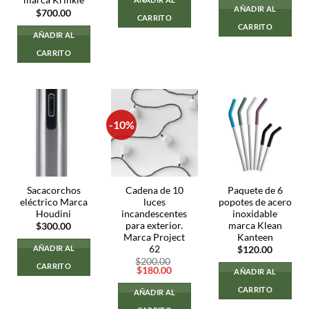
marca Krinkle
original
actual
AÑADIR AL
$
700.00
era:
es:
CARRITO
$120.00.
$100.00
CARRITO
AÑADIR AL
CARRITO
-10%
Sacacorchos
Cadena de 10
Paquete de 6
eléctrico Marca
luces
popotes de acero
Houdini
incandescentes
inoxidable
para exterior.
marca Klean
$
300.00
Marca Project
Kanteen
62
AÑADIR AL
$
120.00
$
200.00
CARRITO
El
El
$
180.00
AÑADIR AL
precio
precio
original
actual
CARRITO
AÑADIR AL
era:
es:
$200.00.
$180.00.