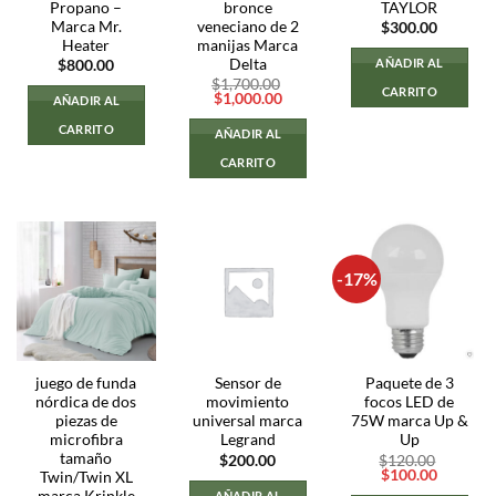
Propano –
bronce
TAYLOR
Marca Mr.
veneciano de 2
$
300.00
Heater
manijas Marca
Delta
AÑADIR AL
$
800.00
$
1,700.00
CARRITO
El
El
$
1,000.00
AÑADIR AL
precio
precio
original
actual
CARRITO
AÑADIR AL
era:
es:
$1,700.00.
$1,000.00.
CARRITO
-17%
juego de funda
Sensor de
Paquete de 3
nórdica de dos
movimiento
focos LED de
piezas de
universal marca
75W marca Up &
microfibra
Legrand
Up
tamaño
$
200.00
$
120.00
El
El
$
100.00
Twin/Twin XL
precio
precio
AÑADIR AL