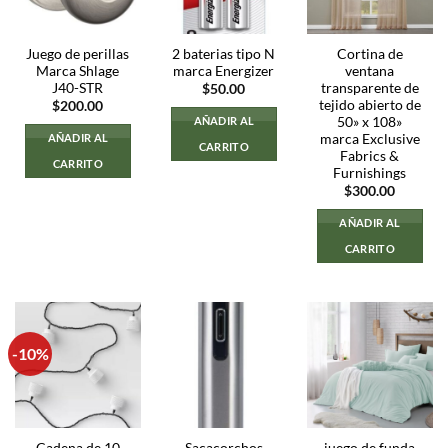
Juego de perillas
2 baterias tipo N
Cortina de
Marca Shlage
marca Energizer
ventana
J40-STR
transparente de
$
50.00
tejido abierto de
$
200.00
50» x 108»
AÑADIR AL
marca Exclusive
AÑADIR AL
CARRITO
Fabrics &
CARRITO
Furnishings
$
300.00
AÑADIR AL
CARRITO
-10%