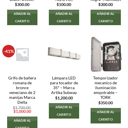
$
300.00
$
100.00
$
300.00
AÑADIR AL
AÑADIR AL
AÑADIR AL
CARRITO
CARRITO
CARRITO
-41%
Grifo de bañera
Lámpara LED
Temporizador
romana de
para tocador de
mecanico de
bronce
35″ – Marca
iluminación
veneciano de 2
Artika Subway
empotrable –
manijas Marca
TORK
$
1,200.00
Delta
$
350.00
AÑADIR AL
$
1,700.00
El
El
$
1,000.00
AÑADIR AL
CARRITO
precio
precio
original
actual
CARRITO
AÑADIR AL
era:
es:
$1,700.00.
$1,000.00.
CARRITO