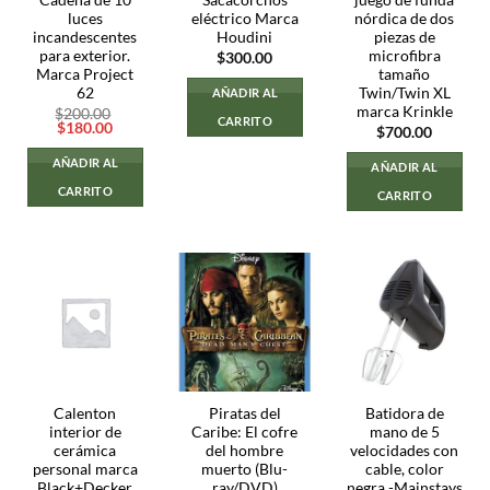
Cadena de 10
Sacacorchos
juego de funda
luces
eléctrico Marca
nórdica de dos
incandescentes
Houdini
piezas de
para exterior.
microfibra
$
300.00
Marca Project
tamaño
62
Twin/Twin XL
AÑADIR AL
marca Krinkle
$
200.00
CARRITO
El
El
$
180.00
$
700.00
precio
precio
original
actual
AÑADIR AL
AÑADIR AL
era:
es:
$200.00.
$180.00.
CARRITO
CARRITO
Calenton
Piratas del
Batidora de
interior de
Caribe: El cofre
mano de 5
cerámica
del hombre
velocidades con
personal marca
muerto (Blu-
cable, color
Black+Decker
ray/DVD)
negra -Mainstays