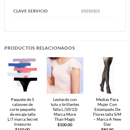
CLAVE SERVICIO
01010101
PRODUCTOS RELACIONADOS
Paquete de 5
Leotardo con
Medias Para
calzones de
tutu y brillantes
Mujer Con
corte pequeño
Talla L (10/12)
Estampado De
de encaje talla
Marca More
Flores talla S/M
L/7 marca Secret
Than Magic
– Marca A New
treasures
Day
$
100.00
$
150.00
$
80.00