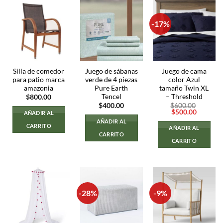
-17%
Silla de comedor
Juego de sábanas
Juego de cama
para patio marca
verde de 4 piezas
color Azul
amazonia
Pure Earth
tamaño Twin XL
Tencel
– Threshold
$
800.00
$
400.00
$
600.00
El
El
$
500.00
AÑADIR AL
precio
precio
AÑADIR AL
original
actual
CARRITO
AÑADIR AL
era:
es:
CARRITO
$600.00.
$500.00
CARRITO
-28%
-9%