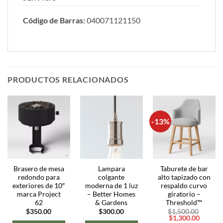
Código de Barras:
040071121150
PRODUCTOS RELACIONADOS
-13%
Brasero de mesa
Lampara
Taburete de bar
redondo para
colgante
alto tapizado con
exteriores de 10″
moderna de 1 luz
respaldo curvo
marca Project
– Better Homes
giratorio –
62
& Gardens
Threshold™
$
350.00
$
300.00
$
1,500.00
El
El
$
1,300.00