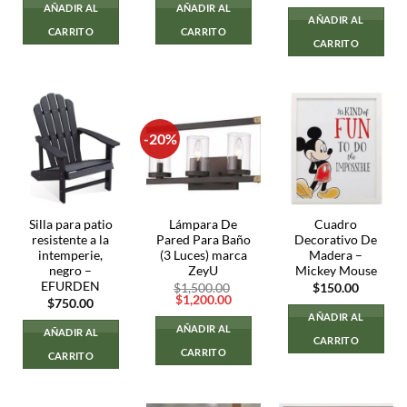
precio
precio
AÑADIR AL
AÑADIR AL
original
actual
AÑADIR AL
era:
es:
CARRITO
CARRITO
$1,500.00.
$1,300.
CARRITO
-20%
Silla para patio
Lámpara De
Cuadro
resistente a la
Pared Para Baño
Decorativo De
intemperie,
(3 Luces) marca
Madera –
negro –
ZeyU
Mickey Mouse
EFURDEN
$
1,500.00
$
150.00
El
El
$
1,200.00
$
750.00
precio
precio
AÑADIR AL
original
actual
AÑADIR AL
AÑADIR AL
era:
es:
CARRITO
$1,500.00.
$1,200.00.
CARRITO
CARRITO