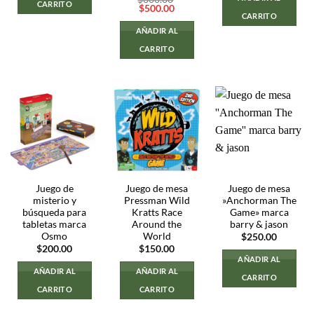
CARRITO
El
El
$
500.00
CARRITO
precio
precio
original
actual
AÑADIR AL
era:
es:
$800.00.
$500.00.
CARRITO
Juego de
Juego de mesa
Juego de mesa
misterio y
Pressman Wild
»Anchorman The
búsqueda para
Kratts Race
Game» marca
tabletas marca
Around the
barry & jason
Osmo
World
$
250.00
$
200.00
$
150.00
AÑADIR AL
AÑADIR AL
AÑADIR AL
CARRITO
CARRITO
CARRITO