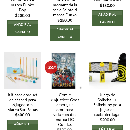
Dumbledore
Funko Mini
Discovery Kids
marca Funko
moment de la
$
180.00
Pop
serie Seinfeld
marca Funko
AÑADIR AL
$
200.00
$
150.00
CARRITO
AÑADIR AL
AÑADIR AL
CARRITO
CARRITO
-38%
Kit para croquet
Comic
Juego de
de césped para
«Injustice: Gods
Spikeball +
1-6 jugadores –
among us
Spikebuoy para
Marca Sun Squas
omnibus»
jugar en
volumen dos
cualquier lugar
$
400.00
marca DC
$
200.00
Comics
AÑADIR AL
AÑADIR AL
$
800.00