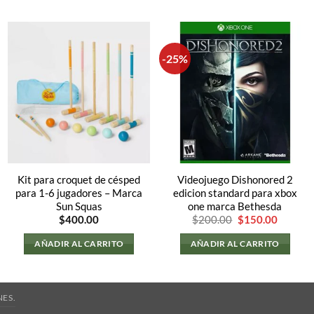
-25%
Kit para croquet de césped
Videojuego Dishonored 2
para 1-6 jugadores – Marca
edicion standard para xbox
Sun Squas
one marca Bethesda
El
El
$
400.00
$
200.00
$
150.00
precio
precio
original
actual
AÑADIR AL CARRITO
AÑADIR AL CARRITO
era:
es:
$200.00.
$150.00
ES.