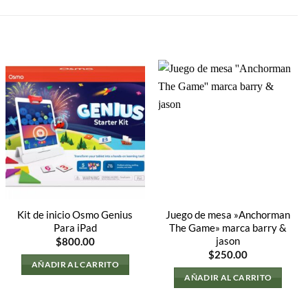
Kit de inicio Osmo Genius
Juego de mesa »Anchorman
Para iPad
The Game» marca barry &
jason
$
800.00
$
250.00
AÑADIR AL CARRITO
AÑADIR AL CARRITO