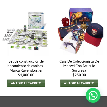
Set de construcción de
Caja De Coleccionista De
lanzamiento de canicas –
Marvel Con Articulo
Marca Ravensburger
Sorpresa
$
1,000.00
$
250.00
AÑADIR AL CARRITO
AÑADIR AL CARRITO
.