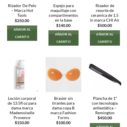
Rizador De Pelo
Espejo para
Rizador de
– Marca Hot
maquillaje con
resorte de
Tools
compartimentos
ceramica de 1.5
en la base
in marca CHI Air
$
250.00
$
140.00
$
500.00
AÑADIR AL
AÑADIR AL
AÑADIR AL
CARRITO
CARRITO
CARRITO
Loción corporal
Brasier sin
Plancha de 1″
de 13.5fl oz para
tirantes para
con tecnología
dama marca
dama copa B
antiestática –
Mademoiselle
marca Fashion
Remington
Provence
Forms
$
450.00
$
150.00
$
100.00
AÑADIR AL