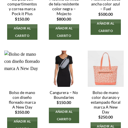
compartimentos
de tela resistente
ancha color azul
y correa marca
color negra –
– Fuel
Pock it Plus
Mojecto
$
500.00
$
150.00
$
800.00
AÑADIR AL
AÑADIR AL
AÑADIR AL
CARRITO
CARRITO
CARRITO
Bolso de mano
Cangurera – No
Bolso de mano
con diseño
Boundaries
color duranzo y
floreado marca
estampado floral
$
150.00
A New Day
marca A New
Day
AÑADIR AL
$
350.00
$
250.00
CARRITO
AÑADIR AL
AÑADIR AL