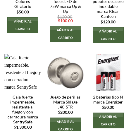
Colores
focos LED de
popotes de acero
Giratorio
75W marca Up &
inoxidable
Up
marca Klean
$
50.00
Kanteen
$
120.00
El
El
$
100.00
AÑADIR AL
$
120.00
precio
precio
original
actual
CARRITO
AÑADIR AL
AÑADIR AL
era:
es:
$120.00.
$100.00.
CARRITO
CARRITO
Caja fuerte
Juego de perillas
2 baterias tipo N
impermeable,
Marca Shlage
marca Energizer
resistente al
J40-STR
$
50.00
fuego y con
$
200.00
cerradura marca
AÑADIR AL
SentrySafe
AÑADIR AL
CARRITO
$
1,300.00
CARRITO