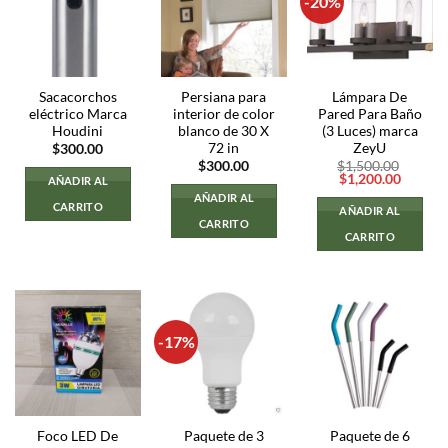
-20%
Sacacorchos
Persiana para
Lámpara De
eléctrico Marca
interior de color
Pared Para Baño
Houdini
blanco de 30 X
(3 Luces) marca
72 in
ZeyU
$
300.00
$
300.00
$
1,500.00
El
El
$
1,200.00
AÑADIR AL
precio
precio
AÑADIR AL
original
actual
CARRITO
AÑADIR AL
era:
es:
CARRITO
$1,500.00.
$1,200.
CARRITO
-17%
Foco LED De
Paquete de 3
Paquete de 6