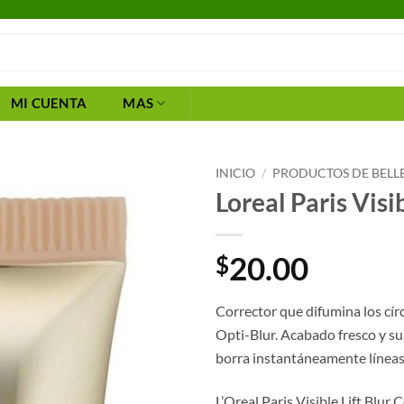
MI CUENTA
MAS
INICIO
/
PRODUCTOS DE BELL
Loreal Paris Visi
20.00
$
Corrector que difumina los cír
Opti-Blur. Acabado fresco y s
borra instantáneamente líneas y
L’Oreal Paris Visible Lift Blur C