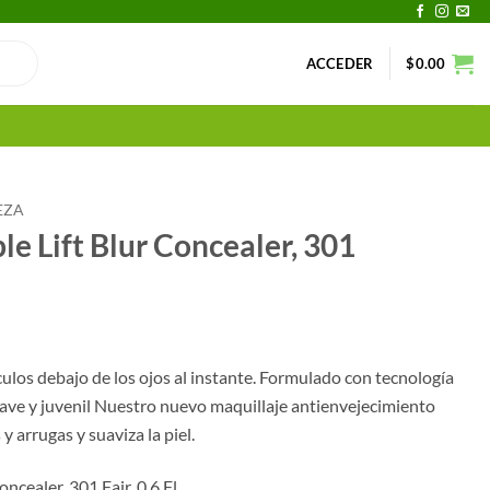
ACCEDER
$
0.00
EZA
ble Lift Blur Concealer, 301
culos debajo de los ojos al instante. Formulado con tecnología
uave y juvenil Nuestro nuevo maquillaje antienvejecimiento
 arrugas y suaviza la piel.
oncealer, 301 Fair, 0.6 Fl