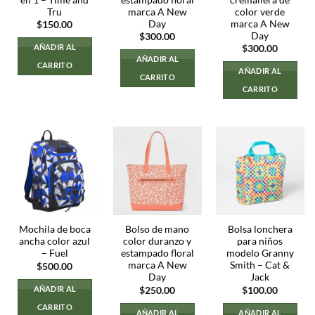
Tru
marca A New
color verde
Day
marca A New
$
150.00
Day
$
300.00
AÑADIR AL
$
300.00
AÑADIR AL
CARRITO
AÑADIR AL
CARRITO
CARRITO
Mochila de boca
Bolso de mano
Bolsa lonchera
ancha color azul
color duranzo y
para niños
– Fuel
estampado floral
modelo Granny
marca A New
Smith – Cat &
$
500.00
Day
Jack
AÑADIR AL
$
250.00
$
100.00
CARRITO
AÑADIR AL
AÑADIR AL