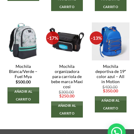
CARRITO
CARRITO
-17%
-13%
Mochila
Mochila
Mochila
Blanca/Verde –
organizadora
deportiva de 19″
Fuel Mya
para carriola de
color azul – All
bebe marca Maxi
in Motion
$
500.00
cosi
$
400.00
El
El
$
350.00
AÑADIR AL
$
300.00
precio
precio
El
El
$
250.00
original
actual
CARRITO
precio
precio
AÑADIR AL
era:
es:
original
actual
AÑADIR AL
$400.00.
$350.00
era:
es:
CARRITO
$300.00.
$250.00.
CARRITO