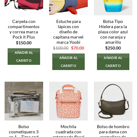
Carpeta con
Estuche para
Bolsa Tipo
compartimentos
lápices con
Hielera para la
y correa marca
diseño de
playa color azul
Pock it Plus
capitana marvel
con naranja y
marca Yoobi
amarillo
$
150.00
El
El
$
100.00
$
70.00
$
250.00
precio
precio
AÑADIR AL
original
actual
AÑADIR AL
AÑADIR AL
era:
es:
CARRITO
$100.00.
$70.00.
CARRITO
CARRITO
Bolso
Mochila
Bolso de hombro
cosmetiquero 3
cuadrada con
para dama con
en 1 – Time and
estampado floral
cremallera de