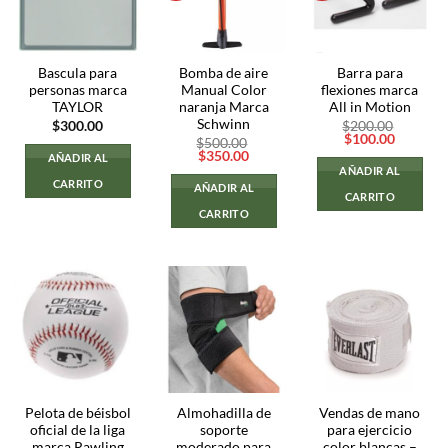
Bascula para
Bomba de aire
Barra para
personas marca
Manual Color
flexiones marca
TAYLOR
naranja Marca
All in Motion
Schwinn
$
300.00
$
200.00
El
El
$
100.00
$
500.00
precio
precio
El
El
$
350.00
AÑADIR AL
original
actual
precio
precio
AÑADIR AL
era:
es:
original
actual
CARRITO
AÑADIR AL
$200.00.
$100.00
era:
es:
CARRITO
$500.00.
$350.00.
CARRITO
Pelota de béisbol
Almohadilla de
Vendas de mano
oficial de la liga
soporte
para ejercicio
marca Rawling
moderado para
color blancas –