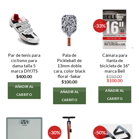
-33%
Par de tenis para
Pala de
Cámara para
ciclismo para
Pickleball de
llanta de
dama talla 5
13mm doble
bicicleta de 16″
marca DIYJTS
cara, color black
marca Bell
floral -Sakar
$
400.00
$
150.00
El
El
$
100.00
$
100.00
precio
precio
AÑADIR AL
original
actual
AÑADIR AL
AÑADIR AL
era:
es:
CARRITO
$150.00.
$100.00
CARRITO
CARRITO
-30%
-50%