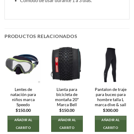
Cómodo de usar durante 1 a 3 días.
PRODUCTOS RELACIONADOS
Lentes de
Llanta para
Pantalon de traje
natación para
bicicleta de
para buceo para
niños marca
montaña 20″
hombre talla L
Speedo
Marca Bell
marca dive & sail
$
150.00
$
150.00
$
300.00
AÑADIR AL
AÑADIR AL
AÑADIR AL
CARRITO
CARRITO
CARRITO