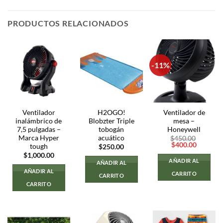
PRODUCTOS RELACIONADOS
-11%
Ventilador
H2OGO!
Ventilador de
inalámbrico de
Blobzter Triple
mesa –
7,5 pulgadas –
tobogán
Honeywell
Marca Hyper
acuático
$
450.00
El
El
$
400.00
tough
$
250.00
precio
precio
$
1,000.00
original
actual
AÑADIR AL
AÑADIR AL
era:
es:
$450.00.
$400.00
AÑADIR AL
CARRITO
CARRITO
CARRITO