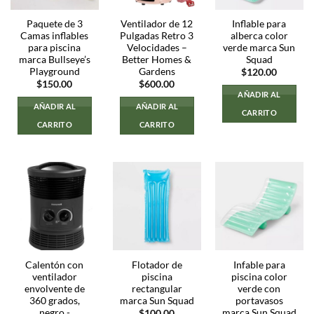
Paquete de 3
Ventilador de 12
Inflable para
Camas inflables
Pulgadas Retro 3
alberca color
para piscina
Velocidades –
verde marca Sun
marca Bullseye’s
Better Homes &
Squad
Playground
Gardens
$
120.00
$
150.00
$
600.00
AÑADIR AL
AÑADIR AL
AÑADIR AL
CARRITO
CARRITO
CARRITO
Calentón con
Flotador de
Infable para
ventilador
piscina
piscina color
envolvente de
rectangular
verde con
360 ​​grados,
marca Sun Squad
portavasos
negro -
marca Sun Squad
$
100.00