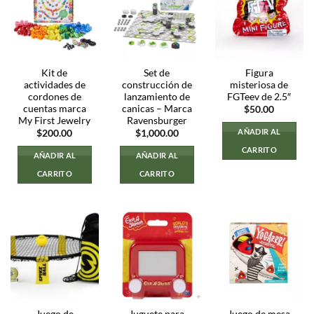
Kit de
Set de
Figura
actividades de
construcción de
misteriosa de
cordones de
lanzamiento de
FGTeev de 2.5″
cuentas marca
canicas – Marca
$
50.00
My First Jewelry
Ravensburger
AÑADIR AL
$
200.00
$
1,000.00
CARRITO
AÑADIR AL
AÑADIR AL
CARRITO
CARRITO
Juego de
Juguete para
Juego de mesa