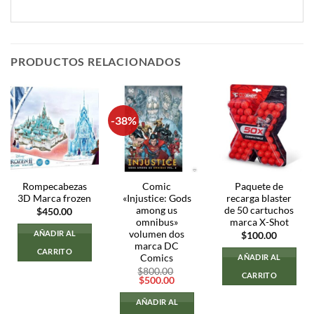
PRODUCTOS RELACIONADOS
-38%
Rompecabezas
Comic
Paquete de
3D Marca frozen
«Injustice: Gods
recarga blaster
among us
de 50 cartuchos
$
450.00
omnibus»
marca X-Shot
volumen dos
AÑADIR AL
$
100.00
marca DC
CARRITO
Comics
AÑADIR AL
$
800.00
CARRITO
El
El
$
500.00
precio
precio
original
actual
AÑADIR AL
era:
es: