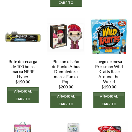
$800.00.
$500.00.
CARRITO
Bote de recarga
Pin con diseño
Juego de mesa
de 100 bolas
de Funko Albus
Pressman Wild
marca NERF
Dumbledore
Kratts Race
Hyper
marca Funko
Around the
Pop
World
$
150.00
$
200.00
$
150.00
AÑADIR AL
AÑADIR AL
AÑADIR AL
CARRITO
CARRITO
CARRITO