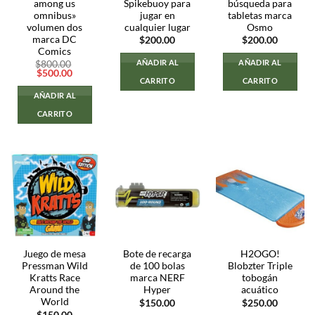
among us
Spikebuoy para
búsqueda para
omnibus»
jugar en
tabletas marca
volumen dos
cualquier lugar
Osmo
marca DC
$
200.00
$
200.00
Comics
AÑADIR AL
AÑADIR AL
$
800.00
El
El
$
500.00
CARRITO
CARRITO
precio
precio
original
actual
AÑADIR AL
era:
es:
$800.00.
$500.00.
CARRITO
Juego de mesa
Bote de recarga
H2OGO!
Pressman Wild
de 100 bolas
Blobzter Triple
Kratts Race
marca NERF
tobogán
Around the
Hyper
acuático
World
$
150.00
$
250.00
$
150.00