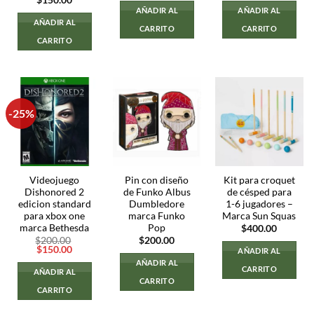
AÑADIR AL
AÑADIR AL
AÑADIR AL
CARRITO
CARRITO
CARRITO
-25%
Videojuego
Pin con diseño
Kit para croquet
Dishonored 2
de Funko Albus
de césped para
edicion standard
Dumbledore
1-6 jugadores –
para xbox one
marca Funko
Marca Sun Squas
marca Bethesda
Pop
$
400.00
$
200.00
$
200.00
El
El
$
150.00
AÑADIR AL
precio
precio
AÑADIR AL
original
actual
CARRITO
AÑADIR AL
era:
es:
CARRITO
$200.00.
$150.00.
CARRITO