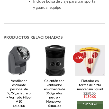
Incluye bolsa de viaje para transportar
y guardar equipo
PRODUCTOS RELACIONADOS
-40%
Ventilador
Calentón con
Flotador en
oscilante
ventilador
forma de pizza
personal de
envolvente de
marca Sun Squad
9,75″, gris claro
360 ​​grados,
$
250.00
El
El
$
150.00
– Vornado Flippi
negro -
precio
precio
V10
Honeywell
original
actual
AÑADIR AL
$
400.00
$
400.00
era:
es: