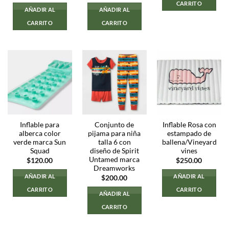
$250.00.
$150.00
CARRITO
AÑADIR AL
AÑADIR AL
CARRITO
CARRITO
Inflable para
Conjunto de
Inflable Rosa con
alberca color
pijama para niña
estampado de
verde marca Sun
talla 6 con
ballena/Vineyard
Squad
diseño de Spirit
vines
Untamed marca
$
120.00
$
250.00
Dreamworks
AÑADIR AL
AÑADIR AL
$
200.00
CARRITO
CARRITO
AÑADIR AL
CARRITO