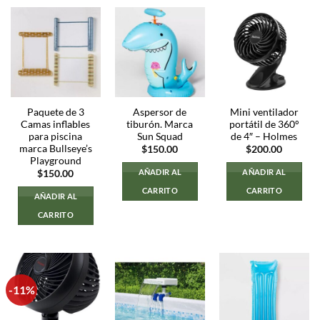
Paquete de 3
Aspersor de
Mini ventilador
Camas inflables
tiburón. Marca
portátil de 360°
para piscina
Sun Squad
de 4″ – Holmes
marca Bullseye’s
$
150.00
$
200.00
Playground
AÑADIR AL
AÑADIR AL
$
150.00
CARRITO
CARRITO
AÑADIR AL
CARRITO
-11%