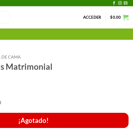
ACCEDER
$
0.00
 DE CAMA
s Matrimonial
l
¡Agotado!