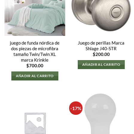
juego de funda nórdica de
Juego de perillas Marca
dos piezas de microfibra
Shlage J40-STR
tamaño Twin/Twin XL
$
200.00
marca Krinkle
AÑADIR AL CARRITO
$
700.00
AÑADIR AL CARRITO
-17%