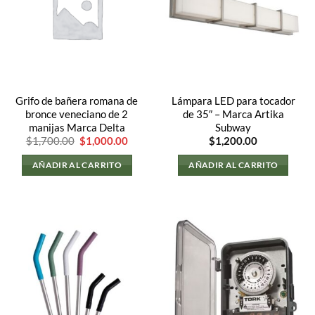
Grifo de bañera romana de
Lámpara LED para tocador
bronce veneciano de 2
de 35″ – Marca Artika
manijas Marca Delta
Subway
El
El
$
1,700.00
$
1,000.00
$
1,200.00
precio
precio
original
actual
AÑADIR AL CARRITO
AÑADIR AL CARRITO
era:
es:
$1,700.00.
$1,000.00.